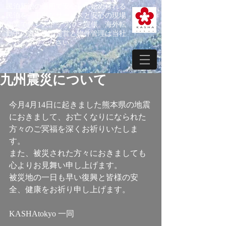
​民泊新法の適用で安心して始められる
民泊を、丁寧なサービスと安心の現場
作業でワンストップでご提供。海外転
勤中の方も民泊運営と物件管理は当社
におまかせください。
九州震災について
今月4月14日に起きました熊本県の地震
におきまして、お亡くなりになられた
方々のご冥福を深くお祈りいたしま
す。
また、被災された方々におきましても
心よりお見舞い申し上げます。
被災地の一日も早い復興と皆様の安
全、健康をお祈り申し上げます。
KASHAtokyo 一同